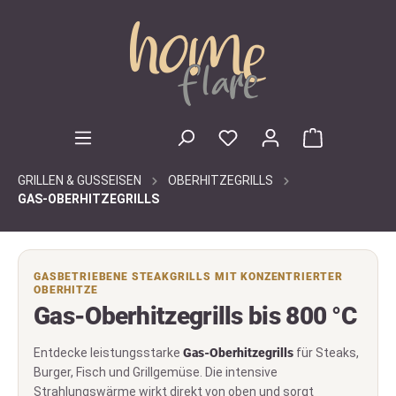
inhalt springen
GRILLEN & GUSSEISEN
OBERHITZEGRILLS
GAS-OBERHITZEGRILLS
GASBETRIEBENE STEAKGRILLS MIT KONZENTRIERTER
OBERHITZE
Gas-Oberhitzegrills bis 800 °C
Entdecke leistungsstarke
Gas-Oberhitzegrills
für Steaks,
Burger, Fisch und Grillgemüse. Die intensive
Strahlungswärme wirkt direkt von oben und sorgt