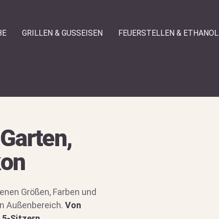
BE
GRILLEN & GUSSEISEN
FEUERSTELLEN & ETHANOL
berhitze,
usseisen
te Gusseisenprodukte für
ige Abende.
Für Garten,