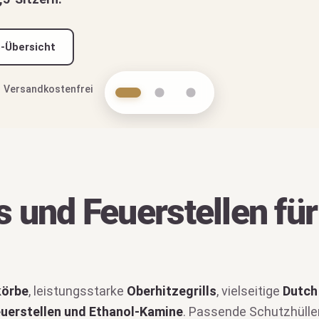
ll-Ratgeber
Versandkostenfrei
ls und Feuerstellen fü
körbe
, leistungsstarke
Oberhitzegrills
, vielseitige
Dutch
uerstellen und Ethanol-Kamine
. Passende Schutzhülle