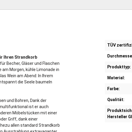
TÜV zertifiz
Durchmesse
ür Ihren Strandkorb
für Becher, Gläser und Flaschen
Produkttyp:
ee am Morgen, kühle Limonade in
 Glas Wein am Abend: In Ihrem
Material:
entspannt die Seele baumeln
Farbe:
Qualität:
uben und Bohren, Dank der
ltifunktional ist er auch
Produktsich
anderen Möbelstücken mit einer
Hersteller G
der Griff, dank einer
ahezu allen standard Strandkorb
sen Ausstrahlung extravaganter