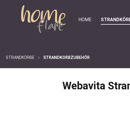
e springen
Zur Hauptnavigation springen
HOME
STRANDKÖR
STRANDKÖRBE
STRANDKORBZUBEHÖR
Webavita Stra