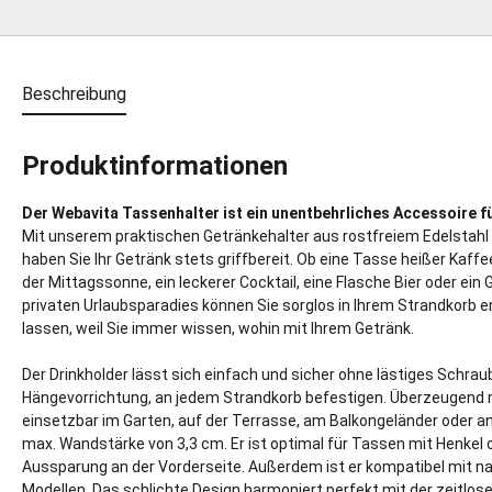
Beschreibung
Produktinformationen
Der Webavita Tassenhalter ist ein unentbehrliches Accessoire f
Mit unserem praktischen Getränkehalter aus rostfreiem Edelstahl 
haben Sie Ihr Getränk stets griffbereit. Ob eine Tasse heißer Kaff
der Mittagssonne, ein leckerer Cocktail, eine Flasche Bier oder ein
privaten Urlaubsparadies können Sie sorglos in Ihrem Strandkorb 
lassen, weil Sie immer wissen, wohin mit Ihrem Getränk.
Der Drinkholder lässt sich einfach und sicher ohne lästiges Schra
Hängevorrichtung, an jedem Strandkorb befestigen. Überzeugend mu
einsetzbar im Garten, auf der Terrasse, am Balkongeländer oder 
max. Wandstärke von 3,3 cm. Er ist optimal für Tassen mit Henkel o
Aussparung an der Vorderseite. Außerdem ist er kompatibel mit n
Modellen. Das schlichte Design harmoniert perfekt mit der zeitlo