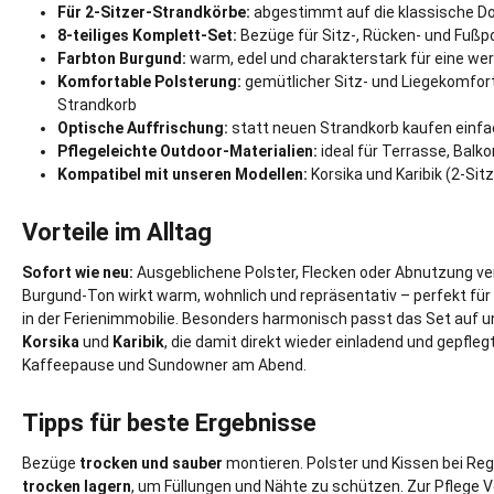
Für 2-Sitzer-Strandkörbe:
abgestimmt auf die klassische Do
8-teiliges Komplett-Set:
Bezüge für Sitz-, Rücken- und Fußp
Farbton Burgund:
warm, edel und charakterstark für eine wer
Komfortable Polsterung:
gemütlicher Sitz- und Liegekomfort
Strandkorb
Optische Auffrischung:
statt neuen Strandkorb kaufen einfa
Pflegeleichte Outdoor-Materialien:
ideal für Terrasse, Balk
Kompatibel mit unseren Modellen:
Korsika und Karibik (2-Si
Vorteile im Alltag
Sofort wie neu:
Ausgeblichene Polster, Flecken oder Abnutzung ve
Burgund-Ton wirkt warm, wohnlich und repräsentativ – perfekt für
in der Ferienimmobilie. Besonders harmonisch passt das Set auf 
Korsika
und
Karibik
, die damit direkt wieder einladend und gepfleg
Kaffeepause und Sundowner am Abend.
Tipps für beste Ergebnisse
Bezüge
trocken und sauber
montieren. Polster und Kissen bei Re
trocken lagern
, um Füllungen und Nähte zu schützen. Zur Pflege