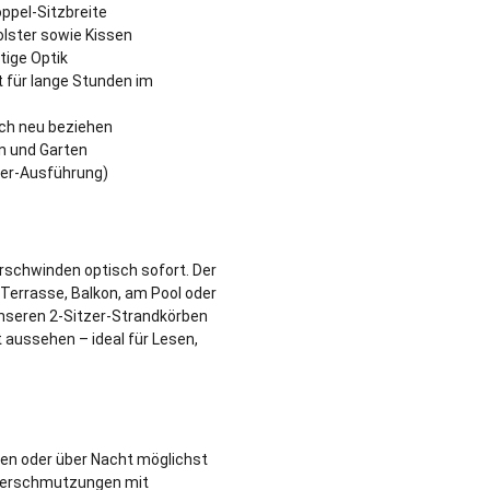
ppel-Sitzbreite
olster sowie Kissen
tige Optik
 für lange Stunden im
ch neu beziehen
on und Garten
tzer-Ausführung)
rschwinden optisch sofort. Der
 Terrasse, Balkon, am Pool oder
unseren 2-Sitzer-Strandkörben
t aussehen – ideal für Lesen,
gen oder über Nacht möglichst
 Verschmutzungen mit