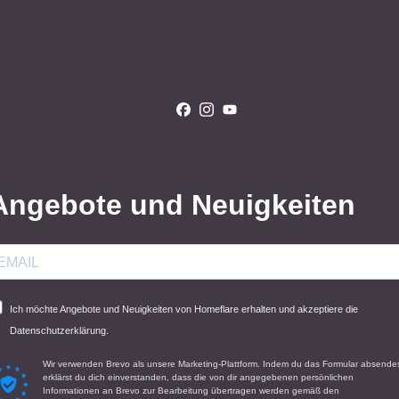
Angebote und Neuigkeiten
Ich möchte Angebote und Neuigkeiten von Homeflare erhalten und akzeptiere die
Datenschutzerklärung.
Wir verwenden Brevo als unsere Marketing-Plattform. Indem du das Formular absendes
erklärst du dich einverstanden, dass die von dir angegebenen persönlichen
Informationen an Brevo zur Bearbeitung übertragen werden gemäß den