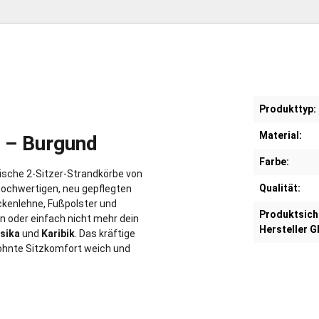
Produkttyp:
Material:
g – Burgund
Farbe:
ische 2-Sitzer-Strandkörbe von
Qualität:
hochwertigen, neu gepflegten
ckenlehne, Fußpolster und
Produktsich
en oder einfach nicht mehr dein
Hersteller G
sika
und
Karibik
. Das kräftige
ohnte Sitzkomfort weich und