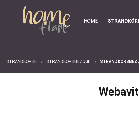
e springen
Zur Hauptnavigation springen
HOME
STRANDKÖR
STRANDKÖRBE
STRANDKORBBEZÜGE
STRANDKORBBEZU
Webavit