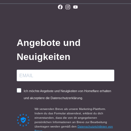
Angebote und
Neuigkeiten
Ich möchte Angebote und Neuigkeiten von Homeflare erhalten
und akzeptiere die Datenschutzerklärung.
Wir verwenden Brevo als unsere Marketing-Plattform.
Indem du das Formular absendest, erklärst du dich
einverstanden, dass die von dir angegebenen
persönlichen Informationen an Brevo zur Bearbeitung
übertragen werden gemäß den
Datenschutzrichtlinien von
Brevo.