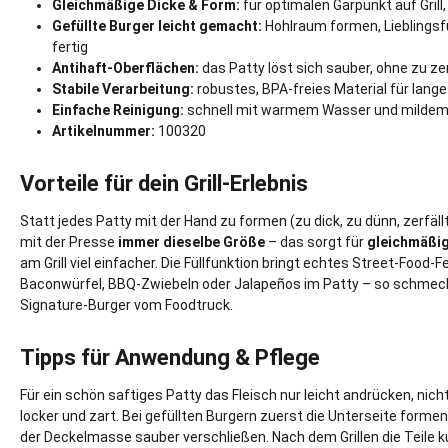
Gleichmäßige Dicke & Form:
für optimalen Garpunkt auf Grill
Gefüllte Burger leicht gemacht:
Hohlraum formen, Lieblingsfü
fertig
Antihaft-Oberflächen:
das Patty löst sich sauber, ohne zu ze
Stabile Verarbeitung:
robustes, BPA-freies Material für lan
Einfache Reinigung:
schnell mit warmem Wasser und mildem 
Artikelnummer:
100320
Vorteile für dein Grill-Erlebnis
Statt jedes Patty mit der Hand zu formen (zu dick, zu dünn, zerf
mit der Presse
immer dieselbe Größe
– das sorgt für
gleichmäßi
am Grill viel einfacher. Die Füllfunktion bringt echtes Street-Food-
Baconwürfel, BBQ-Zwiebeln oder Jalapeños im Patty – so schmeckt
Signature-Burger vom Foodtruck.
Tipps für Anwendung & Pflege
Für ein schön saftiges Patty das Fleisch nur leicht andrücken, nich
locker und zart. Bei gefüllten Burgern zuerst die Unterseite formen
der Deckelmasse sauber verschließen. Nach dem Grillen die Teile 