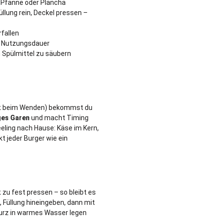
, Pfanne oder Plancha
llung rein, Deckel pressen –
rfallen
ge Nutzungsdauer
Spülmittel zu säubern
ällt beim Wenden) bekommst du
ges Garen
und macht Timing
Feeling nach Hause: Käse im Kern,
 jeder Burger wie ein
t zu fest pressen – so bleibt es
, Füllung hineingeben, dann mit
kurz in warmes Wasser legen