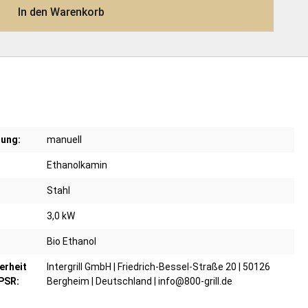
In den Warenkorb
dung:
manuell
Ethanolkamin
Stahl
3,0 kW
Bio Ethanol
erheit
Intergrill GmbH | Friedrich-Bessel-Straße 20 | 50126
PSR:
Bergheim | Deutschland | info@800-grill.de