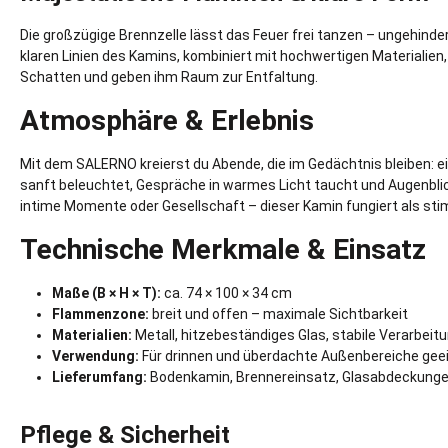
Die großzügige Brennzelle lässt das Feuer frei tanzen – ungehinder
klaren Linien des Kamins, kombiniert mit hochwertigen Materialien,
Schatten und geben ihm Raum zur Entfaltung.
Atmosphäre & Erlebnis
Mit dem SALERNO kreierst du Abende, die im Gedächtnis bleiben: e
sanft beleuchtet, Gespräche in warmes Licht taucht und Augenbli
intime Momente oder Gesellschaft – dieser Kamin fungiert als sti
Technische Merkmale & Einsatz
Maße (B × H × T):
ca. 74 × 100 × 34 cm
Flammenzone:
breit und offen – maximale Sichtbarkeit
Materialien:
Metall, hitzebeständiges Glas, stabile Verarbeit
Verwendung:
Für drinnen und überdachte Außenbereiche gee
Lieferumfang:
Bodenkamin, Brennereinsatz, Glasabdeckungen
Pflege & Sicherheit