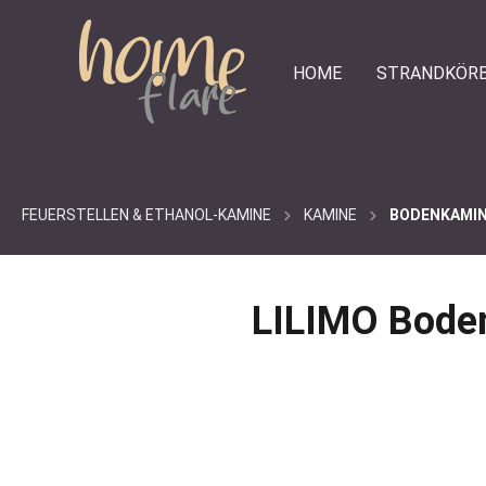
e springen
Zur Hauptnavigation springen
HOME
STRANDKÖR
FEUERSTELLEN & ETHANOL-KAMINE
KAMINE
BODENKAMI
LILIMO Bode