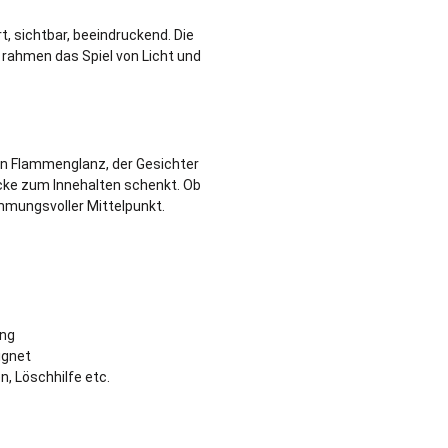
t, sichtbar, beeindruckend. Die
 rahmen das Spiel von Licht und
in Flammenglanz, der Gesichter
cke zum Innehalten schenkt. Ob
mmungsvoller Mittelpunkt.
ung
ignet
, Löschhilfe etc.