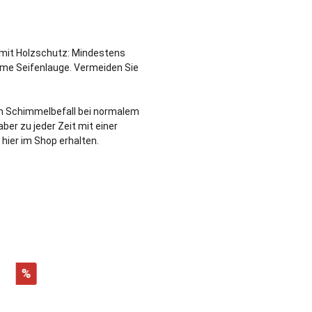
 mit Holzschutz: Mindestens
rme Seifenlauge. Vermeiden Sie
nn Schimmelbefall bei normalem
er zu jeder Zeit mit einer
hier im Shop erhalten.
%