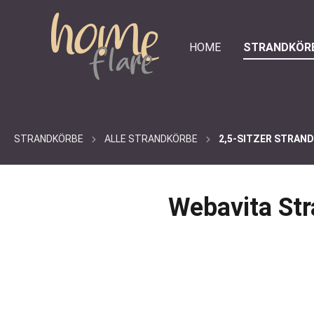
e springen
Zur Hauptnavigation springen
HOME
STRANDKÖR
STRANDKÖRBE
ALLE STRANDKÖRBE
2,5-SITZER STRAN
Webavita Str