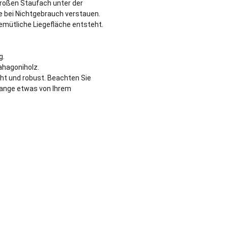
großen Staufach unter der
e bei Nichtgebrauch verstauen.
emütliche Liegefläche entsteht.
g.
ahagoniholz.
cht und robust. Beachten Sie
 lange etwas von Ihrem